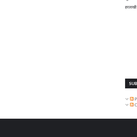
हरलाखी
SUB
P
C