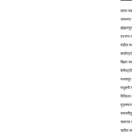
छपरा त
जयनगर
झंझारपु
दरभंगा
पंडौल 
बासोपट्
बिहार त
बेनीपट्
मधवापु
मधुबनी
मिथिला
मुज़फ्फर
समस्तीप
सहरसा
सुपौल 