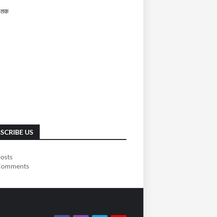
 तक
SCRIBE US
osts
omments