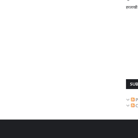
हरलाखी
SUB
P
C