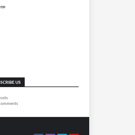
 तक
SCRIBE US
osts
omments