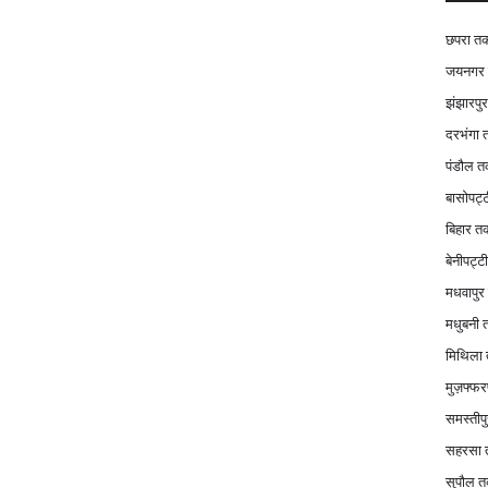
छपरा त
जयनगर
झंझारपु
दरभंगा
पंडौल 
बासोपट्
बिहार त
बेनीपट्
मधवापु
मधुबनी
मिथिला
मुज़फ्फर
समस्तीप
सहरसा
सुपौल 