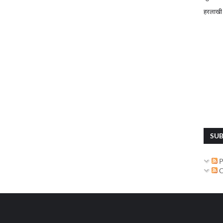
हरलाखी
SUB
P
C