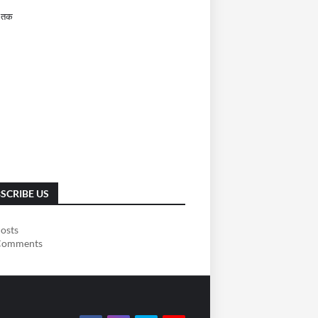
 तक
SCRIBE US
osts
omments