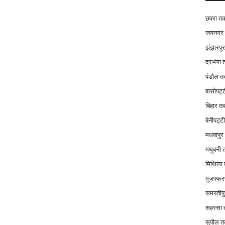
छपरा त
जयनगर
झंझारपु
दरभंगा
पंडौल 
बासोपट्
बिहार त
बेनीपट्
मधवापु
मधुबनी
मिथिला
मुज़फ्फर
समस्तीप
सहरसा
सुपौल 