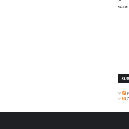
हरलाखी
SUB
P
C