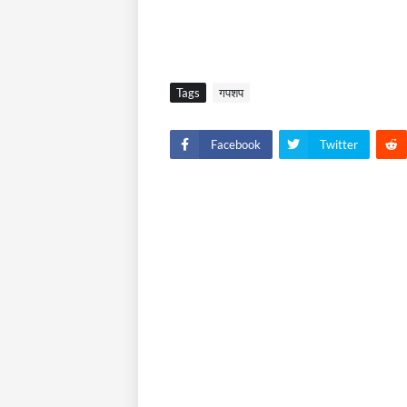
Tags
गपशप
Facebook
Twitter