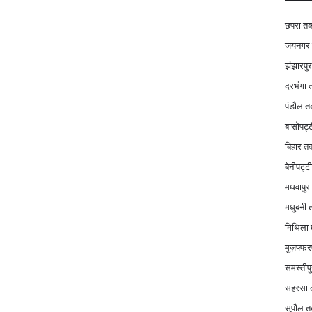
छपरा त
जयनगर
झंझारपु
दरभंगा
पंडौल 
बासोपट्
बिहार त
बेनीपट्
मधवापु
मधुबनी
मिथिला
मुज़फ्फर
समस्तीप
सहरसा
सुपौल 