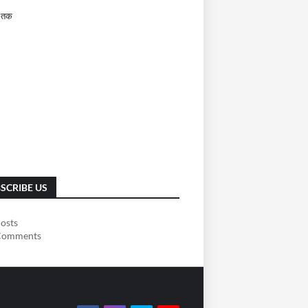
 तक
SCRIBE US
osts
omments